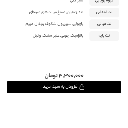
گروه بویایی
سبز, گلی
نت ابتدایی
تند, زعفران, صمغ مر, نت‌های میوه‌ای
نت میانی
پاچولی, سیپریول, شکوفه‌ پرتقال, مریم
نت پایه
بالزامیک, چوبی, عنبر, مشک, وانیل
۳,۳۰۰,۰۰۰
تومان
افزودن به سبد خرید